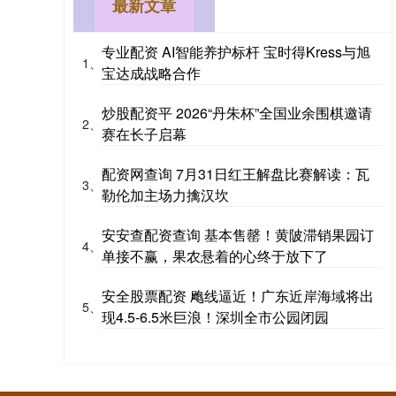
最新文章
专业配资 AI智能养护标杆 宝时得Kress与旭
1、
宝达成战略合作
炒股配资平 2026“丹朱杯”全国业余围棋邀请
2、
赛在长子启幕
配资网查询 7月31日红王解盘比赛解读：瓦
3、
勒伦加主场力擒汉坎
安安查配资查询 基本售罄！黄陂滞销果园订
4、
单接不赢，果农悬着的心终于放下了
安全股票配资 飑线逼近！广东近岸海域将出
5、
现4.5-6.5米巨浪！深圳全市公园闭园