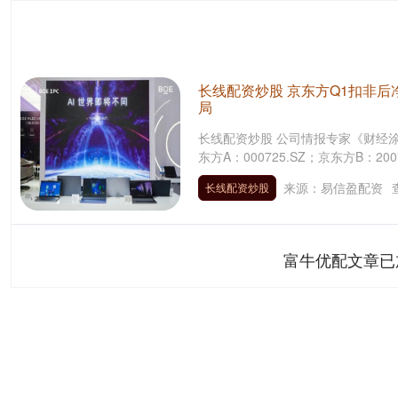
长线配资炒股 京东方Q1扣非后净
局
长线配资炒股 公司情报专家《财经
东方A：000725.SZ；京东方B：200
来源：易信盈配资
长线配资炒股
富牛优配文章已