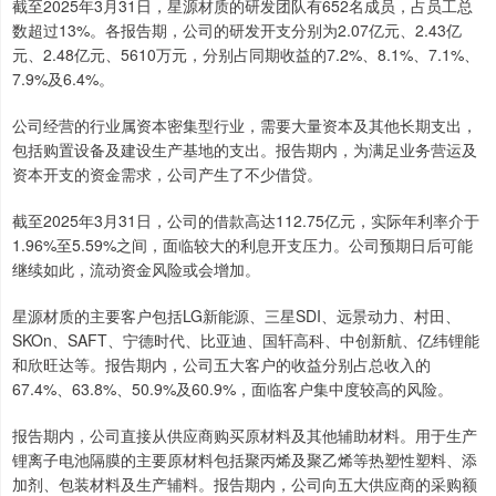
截至2025年3月31日，星源材质的研发团队有652名成员，占员工总
数超过13%。各报告期，公司的研发开支分别为2.07亿元、2.43亿
元、2.48亿元、5610万元，分别占同期收益的7.2%、8.1%、7.1%、
7.9%及6.4%。
公司经营的行业属资本密集型行业，需要大量资本及其他长期支出，
包括购置设备及建设生产基地的支出。报告期内，为满足业务营运及
资本开支的资金需求，公司产生了不少借贷。
截至2025年3月31日，公司的借款高达112.75亿元，实际年利率介于
1.96%至5.59%之间，面临较大的利息开支压力。公司预期日后可能
继续如此，流动资金风险或会增加。
星源材质的主要客户包括LG新能源、三星SDI、远景动力、村田、
SKOn、SAFT、宁德时代、比亚迪、国轩高科、中创新航、亿纬锂能
和欣旺达等。报告期内，公司五大客户的收益分别占总收入的
67.4%、63.8%、50.9%及60.9%，面临客户集中度较高的风险。
报告期内，公司直接从供应商购买原材料及其他辅助材料。用于生产
锂离子电池隔膜的主要原材料包括聚丙烯及聚乙烯等热塑性塑料、添
加剂、包装材料及生产辅料。报告期内，公司向五大供应商的采购额