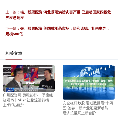
上一篇：
银川股票配资 河北暴雨洪涝灾害严重 已启动国家四级救
灾应急响应
下一篇：
银川股票配资 美国减肥药市场：诺和诺德、礼来主导，
规模580亿
相关文章
广州配资网 勇毅前行·一季度经
济观察丨“AI+” 让物流运行插
安全杠杆炒股 透过数据看“十四
上“腾飞翅膀”
五”答卷：新产业汇聚新动能，
经济总量跃上新台阶